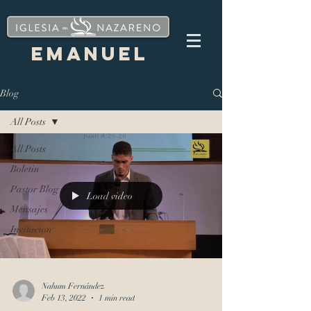
EMANUEL
Blog
All Posts
All Posts
Boletin
Pastor Blog
Load video
Mensajes
Invitacion
Nahum Fernández
Feb 13, 2022
1 min read