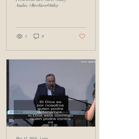
Audio: #RevSteveOttley
1
0
May 12, 2019
∙
1
min