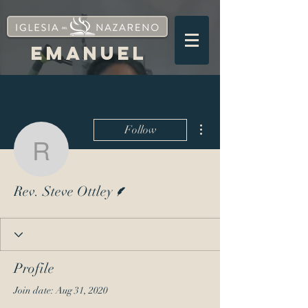
EMANUEL
More actions
Follow
Rev. Steve Ottley
Writer
Rev. Steve Ottley
Profile
Join date: Aug 31, 2020