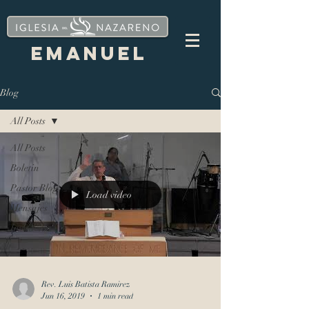
EMANUEL
Blog
All Posts
All Posts
Boletin
Pastor Blog
Load video
Mensajes
Invitacion
Rev. Luis Batista Ramirez
Jun 16, 2019
1 min read