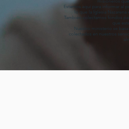
misioneros que 
Estamos aquí para informar al 
lo que la Iglesia Nazarena
También colectamos fondos par
que est
Nuestro ministerio se bas
colectados en nuestros servi
al