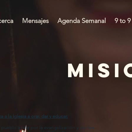
cerca
Mensajes
Agenda Semanal
9 to 9
MISI
 a la Iglesia a orar, dar y educar.
 pueblo a orar por la evangelización y por los