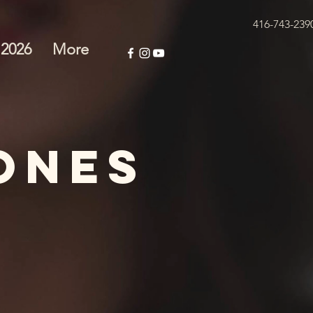
416-743-239
 2026
More
ONES