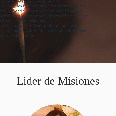
están en el campo de la batalla.
pueblo de las necesidades alrededor del mundo y
 está haciendo para cubrir esas necesidades.
a misiones y proveemos información para aquel
é interesado en misiones.
a en la compasión. Por medio de los fondos
cios mensuales, podemos hacer una diferencia
rededor del mundo.
Lider de Misiones