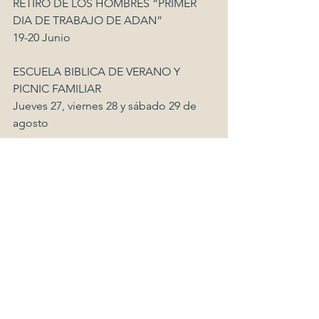
RETIRO DE LOS HOMBRES “PRIMER 
DIA DE TRABAJO DE ADAN”
19-20 Junio
ESCUELA BIBLICA DE VERANO Y 
PICNIC FAMILIAR
Jueves 27, viernes 28 y sábado 29 de 
agosto
Uso de los baños de la iglesia. Para 
evitar entaponamientos en las tuberías 
y el libre flujo del agua, no echar 
utensilios personales de higiene 
femenina ni de niños EN LOS 
INODOROS. Colocarlos en el envase 
apropiado en cada baño. Muchas 
gracias. 
ESCATOLOGIA & MISION: Solo el 