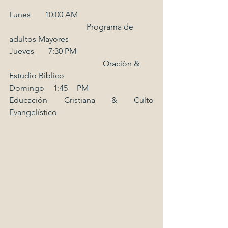
Lunes       10:00 AM                                     
                                      Programa de 
adultos Mayores
Jueves       7:30 PM                                      
                                              Oración & 
Estudio Bíblico
Domingo 1:45 PM                       
Educación Cristiana & Culto 
Evangelístico         