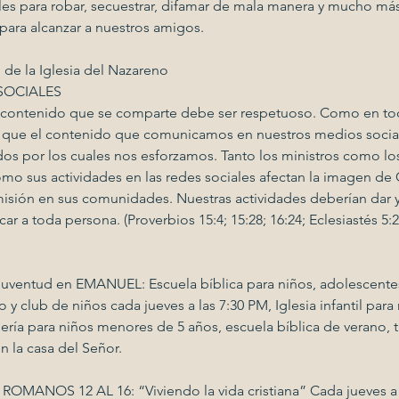
es para robar, secuestrar, difamar de mala manera y mucho más
para alcanzar a nuestros amigos.
 de la Iglesia del Nazareno
SOCIALES
l contenido que se comparte debe ser respetuoso. Como en tod
 que el contenido que comunicamos en nuestros medios sociale
dos por los cuales nos esforzamos. Tanto los ministros como lo
mo sus actividades en las redes sociales afectan la imagen de C
misión en sus comunidades. Nuestras actividades deberían dar y 
ar a toda persona. (Proverbios 15:4; 15:28; 16:24; Eclesiastés 5:2
la juventud en EMANUEL: Escuela bíblica para niños, adolescente
 club de niños cada jueves a las 7:30 PM, Iglesia infantil para 
ería para niños menores de 5 años, escuela bíblica de verano, t
 la casa del Señor.
ROMANOS 12 AL 16: “Viviendo la vida cristiana” Cada jueves a 