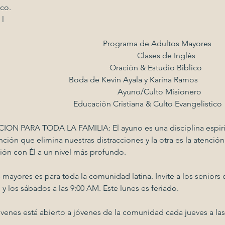
ico.
                                                                                                      
                                                  Programa de Adultos Mayores
                                                                Clases de Inglés
                                                    Oración & Estudio Bíblico
                                   Boda de Kevin Ayala y Karina Ramos
                                                      Ayuno/Culto Misionero
                                  Educación Cristiana & Culto Evangelistico
N PARA TODA LA FAMILIA: El ayuno es una disciplina espirit
ión que elimina nuestras distracciones y la otra es la atención t
ón con Él a un nivel más profundo. 
mayores es para toda la comunidad latina. Invite a los seniors
 y los sábados a las 9:00 AM. Este lunes es feriado.
venes está abierto a jóvenes de la comunidad cada jueves a las