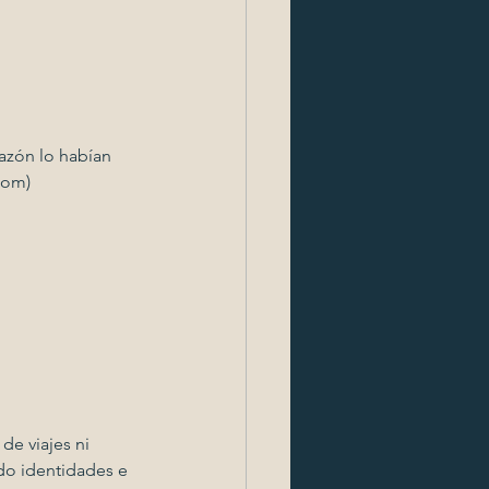
azón lo habían 
com) 
e viajes ni 
do identidades e 