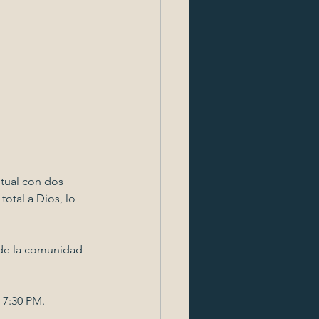
                             
ual con dos 
otal a Dios, lo 
 de la comunidad 
 7:30 PM. 