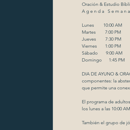
Oración & Estudio Bíbl
A g e n d a   S e m a n a l          
Lunes        10:00 AM        
Martes        7:00 PM            
Jueves        7:30 PM          
Viernes       1:00 PM       
Sábado       9:00 AM           
Domingo      1:45 PM       
DIA DE AYUNO & ORACIO
componentes: la abstenc
que permite una conexi
El programa de adultos 
los lunes a las 10:00 AM
También el grupo de jó