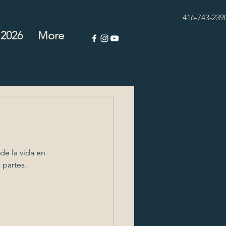
416-743-239
 2026
More
e la vida en 
 partes.