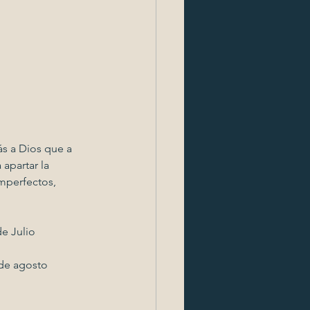
s a Dios que a 
apartar la 
mperfectos, 
e Julio
de agosto