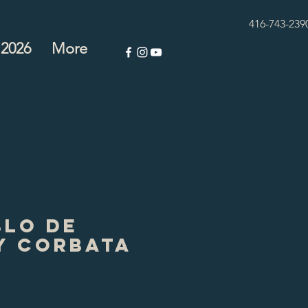
416-743-239
 2026
More
blo de
y Corbata
Price