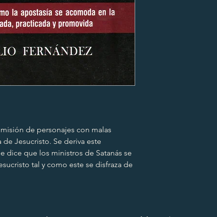
ISBN:978-0-9689526
Impreso en Colom
romisión de personajes con malas 
 de Jesucristo. Se deriva este 
 dice que los ministros de Satanás se 
ucristo tal y como este se disfraza de 