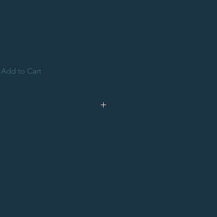
ity
*
Add to Cart
O DE TRAJE Y CORBATA
o Fernández
 número: 1067728
RECHOS RESERVADOS