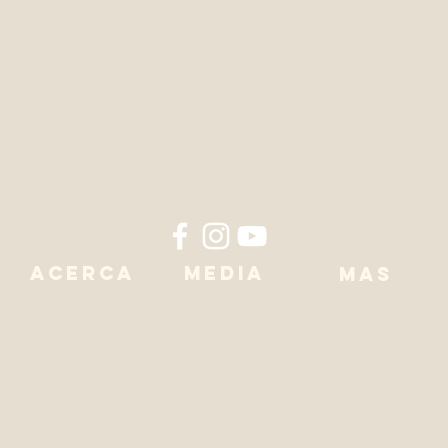
Acerca
Mensajes
Acerca
media
mas
Contactenos
Pastores
Sermones
Manantial
Ministerios
Alabanzas
Iglesia de Woodbridge
Libreria
Valores
Horarios
1875 Sheppard Ave W. M3L 1Y6, Toronto Canada